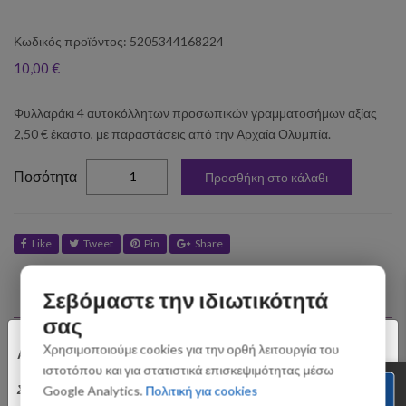
Κωδικός προϊόντος: 5205344168224
10,00 €
Φυλλαράκι 4 αυτοκόλλητων προσωπικών γραμματοσήμων αξίας
2,50 € έκαστο, με παραστάσεις από την Αρχαία Ολυμπία.
elta
Ποσότητα
Προσθήκη στο κάλαθι
Like
Tweet
Pin
Share
Σχετικά Προϊόντα
Σεβόμαστε την ιδιωτικότητά
σας
×
Χρησιμοποιούμε cookies για την ορθή λειτουργία του
Αγαπητοί Πελάτες
ιστοτόπου και για στατιστικά επισκεψιμότητας μέσω
Σας ενημερώνουμε ότι οι παραγγελίες που θα
Google Analytics.
Πολιτική για cookies