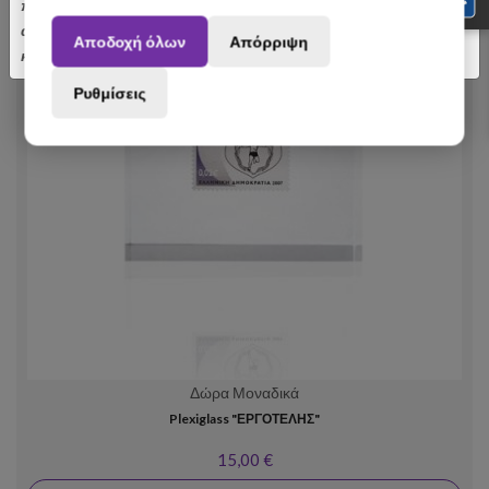
πραγματοποιηθούν από 3 έως 31 Αυγούστου ενδέχεται να
αποσταλούν με σχετική καθυστέρηση. Ευχαριστούμε για την
Αποδοχή όλων
Απόρριψη
κατανόηση.
Ρυθμίσεις
Δώρα Μοναδικά
Plexiglass "ΕΡΓΟΤΕΛΗΣ"
15,00 €