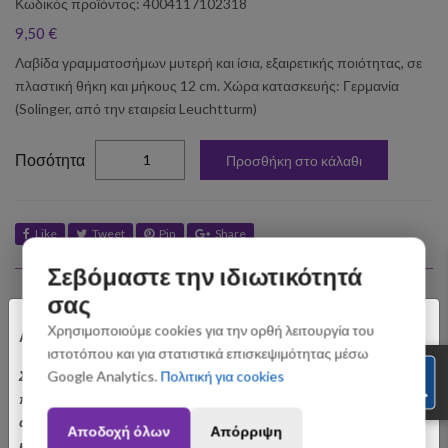
Κωδικός προϊόντος: 4004117102318
9,50 €
Λαβίδα γραμματοσήμων μυτερή και ίσια, εξαιρετικής ποιότητας, σε
πλαστική θήκη και μήκους 12 cm. Χώρα κατασκευής: Γερμανία
(Solinger, από την εταιρεία Leuchtturm)
elta
Ποσότητα
Προσθήκη στο κάλαθι
Like
Tweet
Pin
Share
Σεβόμαστε την ιδιωτικότητά
Σχετικά Προϊόντα
σας
×
Χρησιμοποιούμε cookies για την ορθή λειτουργία του
Αγαπητοί Πελάτες
ιστοτόπου και για στατιστικά επισκεψιμότητας μέσω
Σας ενημερώνουμε ότι οι παραγγελίες που θα
Google Analytics.
Πολιτική για cookies
πραγματοποιηθούν από 3 έως 31 Αυγούστου ενδέχεται να
αποσταλούν με σχετική καθυστέρηση. Ευχαριστούμε για την
Αποδοχή όλων
Απόρριψη
κατανόηση.