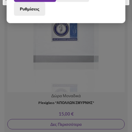
Ρυθμίσεις
Δώρα Μοναδικά
Plexiglass "ΑΠΟΛΛΩΝ ΣΜΥΡΝΗΣ"
15,00 €
Δες Περισσότερα