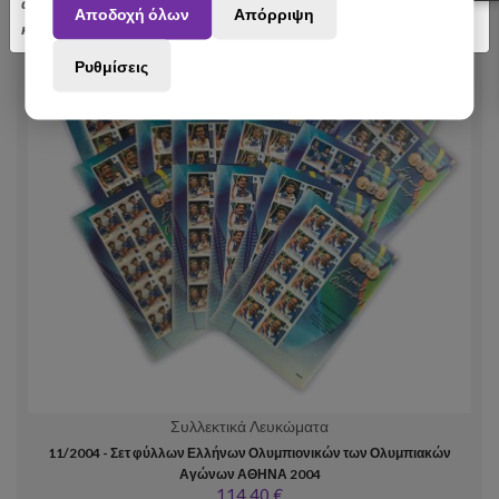
αποσταλούν με σχετική καθυστέρηση. Ευχαριστούμε για την
Αποδοχή όλων
Απόρριψη
κατανόηση.
Ρυθμίσεις
Συλλεκτικά Λευκώματα
11/2004 - Σετ φύλλων Ελλήνων Ολυμπιονικών των Ολυμπιακών
Αγώνων ΑΘΗΝΑ 2004
114,40 €