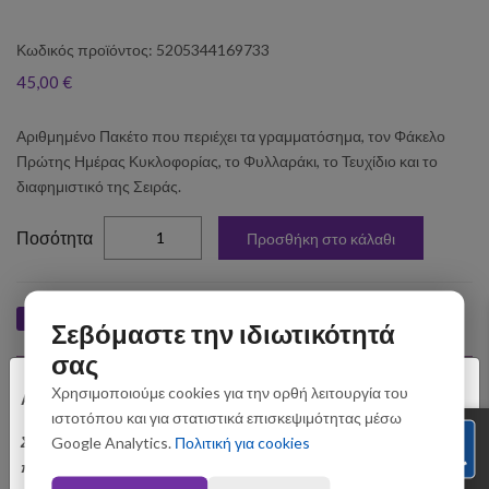
Κωδικός προϊόντος: 5205344169733
45,00 €
Αριθμημένο Πακέτο που περιέχει τα γραμματόσημα, τον Φάκελο
Πρώτης Ημέρας Κυκλοφορίας, το Φυλλαράκι, το Τευχίδιο και το
διαφημιστικό της Σειράς.
elta
Ποσότητα
Προσθήκη στο κάλαθι
Like
Tweet
Pin
Share
Σεβόμαστε την ιδιωτικότητά
σας
×
Σχετικά Προϊόντα
Χρησιμοποιούμε cookies για την ορθή λειτουργία του
Αγαπητοί Πελάτες
ιστοτόπου και για στατιστικά επισκεψιμότητας μέσω
Σας ενημερώνουμε ότι οι παραγγελίες που θα
Google Analytics.
Πολιτική για cookies
πραγματοποιηθούν από 3 έως 31 Αυγούστου ενδέχεται να