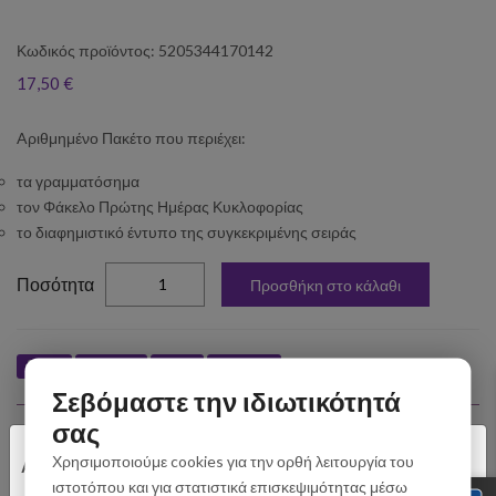
Κωδικός προϊόντος: 5205344170142
17,50 €
Aριθμημένο Πακέτο που περιέχει:
τα γραμματόσημα
τον Φάκελο Πρώτης Ημέρας Κυκλοφορίας
το διαφημιστικό έντυπο της συγκεκριμένης σειράς
elta
Ποσότητα
Προσθήκη στο κάλαθι
Like
Tweet
Pin
Share
Σεβόμαστε την ιδιωτικότητά
σας
Σχετικά Προϊόντα
×
Χρησιμοποιούμε cookies για την ορθή λειτουργία του
Αγαπητοί Πελάτες
ιστοτόπου και για στατιστικά επισκεψιμότητας μέσω