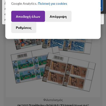
Σας ενημερώνουμε ότι οι παραγγελίες που θα
Google Analytics.
Πολιτική για cookies
πραγματοποιηθούν από 3 έως 31 Αυγούστου ενδέχεται να
αποσταλούν με σχετική καθυστέρηση. Ευχαριστούμε για την
Αποδοχή όλων
Απόρριψη
κατανόηση.
Ρυθμίσεις
Φιλοτελισμός
04/2025 Τετράδα άνω δεξιά (ΑΔ) "Ελληνική Street Art"