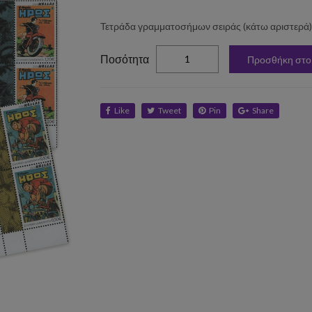
Τετράδα γραμματοσήμων σειράς (κάτω αριστερά)
elta
Ποσότητα
Προσθήκη στο
Like
Tweet
Pin
Share