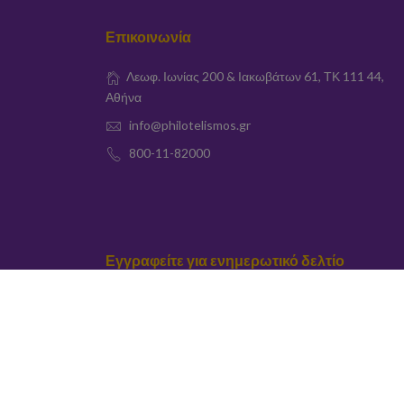
Επικοινωνία
Λεωφ. Ιωνίας 200 & Ιακωβάτων 61, ΤΚ 111 44,
Αθήνα
info@philotelismos.gr
800-11-82000
Εγγραφείτε για ενημερωτικό δελτίο
elta