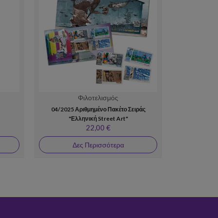
Φιλοτελισμός
Συλλ
04/2025 Αριθμημένο Πακέτο Σειράς
Πακέτο Γρα
"Ελληνική Street Art"
Αγώ
22,00 €
Δες Περισσότερα
Δε