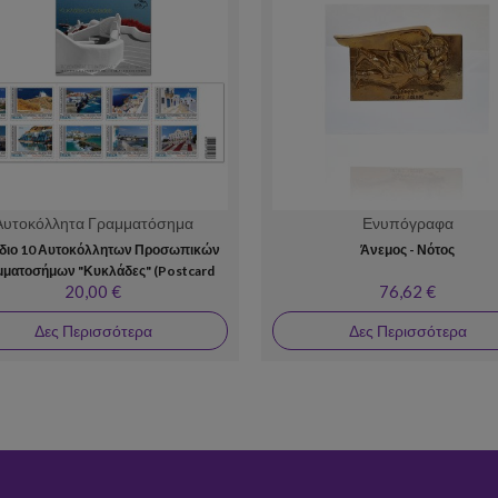
Αυτοκόλλητα Γραμματόσημα
Ενυπόγραφα
ίδιο 10 Αυτοκόλλητων Προσωπικών
Άνεμος - Νότος
μματοσήμων "Κυκλάδες" (Postcard
20,00 €
76,62 €
Worldwide)
Δες Περισσότερα
Δες Περισσότερα