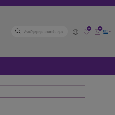
elta
0
0