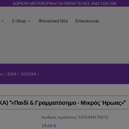
ΔΩΡΕΑΝ ΜΕΤΑΦΟΡΙΚΑ ΓΙΑ ΠΑΡΑΓΓΕΛΙΕΣ ΑΝΩ ΤΩΝ 50€
ς
E-Shop
Φιλοτελικά Νέα
Επικοινωνία
ων
/
2024
/
10/2024
/
ΚA) "«Παιδί & Γραμματόσημο - Μικρός Ήρωας»"
Κωδικός προϊόντος: 5205344170272
19,60 €