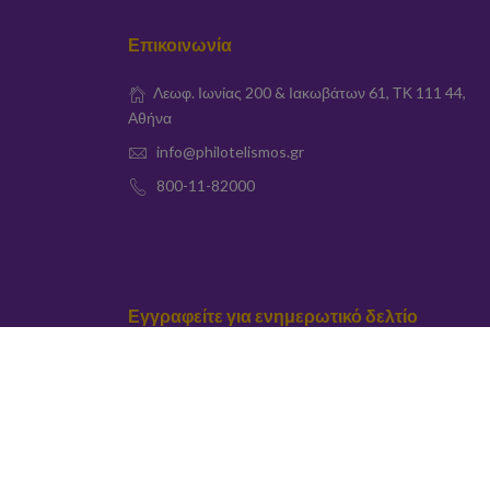
Επικοινωνία
Λεωφ. Ιωνίας 200 & Ιακωβάτων 61, ΤΚ 111 44,
Αθήνα
info@philotelismos.gr
800-11-82000
Εγγραφείτε για ενημερωτικό δελτίο
elta