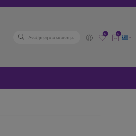
elta
0
0