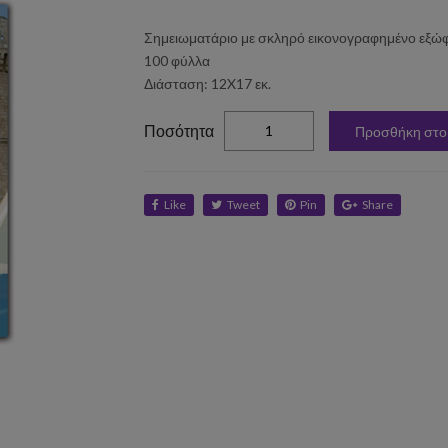
Σημειωματάριο με σκληρό εικονογραφημένο εξώφ
100 φύλλα
Διάσταση: 12X17 εκ.
elta
Ποσότητα
Προσθήκη στο
Like
Tweet
Pin
Share