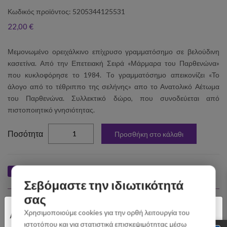
Κωδικός προϊόντος: 5205344125531
22,00 €
Μεμονωμένο ορειχάλκινο επίχρυσο γραμματόσημο σε βελούδινη
κασετίνα. Από την Επετειακή Σειρά «Μάρμαρα του Παρθενώνα»
που κυκλοφόρησε το 1984. To γραμματόσημο απεικονίζει «Το
άλογο από το τέθριππο της σελήνης» απο το Ανατολικό Αέτωμα
του Παρθενώνα. Συλλεκτικό δώρο, που συνοδεύεται από
πιστοποιητικό γνησιότητας.
elta
Ποσότητα
Προσθήκη στο κάλαθι
Like
Tweet
Pin
Share
Σεβόμαστε την ιδιωτικότητά
σας
Σχετικά Προϊόντα
×
Χρησιμοποιούμε cookies για την ορθή λειτουργία του
Αγαπητοί Πελάτες
ιστοτόπου και για στατιστικά επισκεψιμότητας μέσω