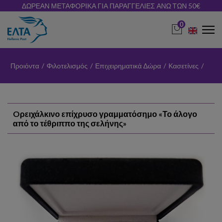
ΔΩΡΕΑΝ ΜΕΤΑΦΟΡΙΚΑ ΓΙΑ ΠΑΡΑΓΓΕΛΙΕΣ ΑΝΩ ΤΩΝ 50€
0
Προιόντα
/
Φιλοτελισμός
/
Επιχειρηματικά Δώρα
/
Κασετίνες
/
Oρειχάλκινο επίχρυσο γραμματόσημο «Το άλογο
από το τέθριππο της σελήνης»