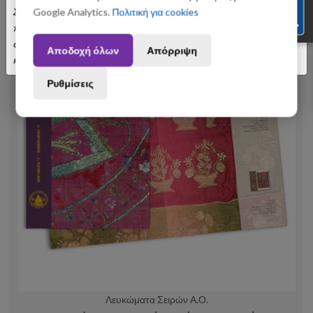
Σας ενημερώνουμε ότι οι παραγγελίες που θα
Google Analytics.
Πολιτική για cookies
πραγματοποιηθούν από 3 έως 31 Αυγούστου ενδέχεται να
αποσταλούν με σχετική καθυστέρηση. Ευχαριστούμε για την
Αποδοχή όλων
Απόρριψη
κατανόηση.
Ρυθμίσεις
Λευκώματα Σειρών Α.Ο.