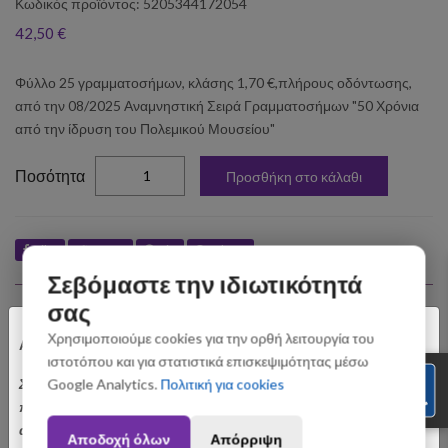
Κωδικός προϊόντος: 5205344172054
42,50 €
Φύλλο 25 γραμματοσήμων, κλάσης 1,70 €,πλήρους οδόντωσης,
από την 08/2025 Αναμνηστική Σειρά Γραμματοσήμων "50 Χρόνια
από την ίδρυση του Πολεμικού Μουσείου"
elta
Ποσότητα
Προσθήκη στο κάλαθι
Like
Tweet
Pin
Share
Σεβόμαστε την ιδιωτικότητά
Σχετικά Προϊόντα
σας
×
Χρησιμοποιούμε cookies για την ορθή λειτουργία του
Αγαπητοί Πελάτες
ιστοτόπου και για στατιστικά επισκεψιμότητας μέσω
Σας ενημερώνουμε ότι οι παραγγελίες που θα
Google Analytics.
Πολιτική για cookies
πραγματοποιηθούν από 3 έως 31 Αυγούστου ενδέχεται να
αποσταλούν με σχετική καθυστέρηση. Ευχαριστούμε για την
Αποδοχή όλων
Απόρριψη