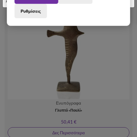
κατανόηση.
Ρυθμίσεις
Ενυπόγραφα
Γλυπτό «Πουλί»
50,41 €
Δες Περισσότερα