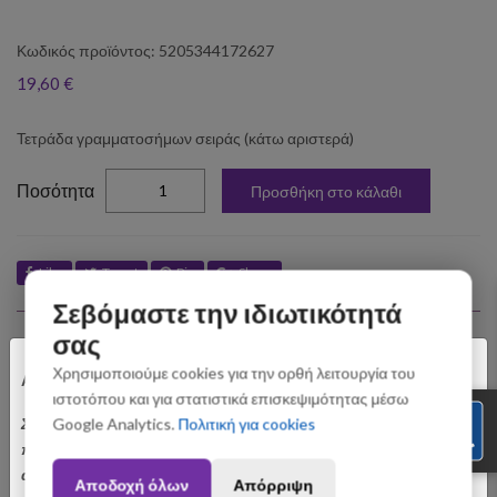
Κωδικός προϊόντος: 5205344172627
19,60 €
Τετράδα γραμματοσήμων σειράς (κάτω αριστερά)
elta
Ποσότητα
Προσθήκη στο κάλαθι
Like
Tweet
Pin
Share
Σεβόμαστε την ιδιωτικότητά
Σχετικά Προϊόντα
σας
×
Χρησιμοποιούμε cookies για την ορθή λειτουργία του
Αγαπητοί Πελάτες
ιστοτόπου και για στατιστικά επισκεψιμότητας μέσω
Σας ενημερώνουμε ότι οι παραγγελίες που θα
Google Analytics.
Πολιτική για cookies
πραγματοποιηθούν από 3 έως 31 Αυγούστου ενδέχεται να
αποσταλούν με σχετική καθυστέρηση. Ευχαριστούμε για την
Αποδοχή όλων
Απόρριψη