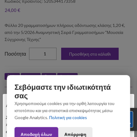
Κωδικός προϊόντος: 5205344173358
24,00 €
Φύλλο 20 γραμματοσήμων πλήρους οδόντωσης κλάσης 1,20 €,
από την 5/2026 Αναμνηστική Σειρά Γραμματοσήμων "Μουσεία
Σύγχρονης Τέχνης"
elta
Ποσότητα
Προσθήκη στο κάλαθι
Like
Tweet
Pin
Share
Σεβόμαστε την ιδιωτικότητά
Σχετικά Προϊόντα
σας
×
Χρησιμοποιούμε cookies για την ορθή λειτουργία του
Αγαπητοί Πελάτες
ιστοτόπου και για στατιστικά επισκεψιμότητας μέσω
Σας ενημερώνουμε ότι οι παραγγελίες που θα
Google Analytics.
Πολιτική για cookies
πραγματοποιηθούν από 3 έως 31 Αυγούστου ενδέχεται να
αποσταλούν με σχετική καθυστέρηση. Ευχαριστούμε για την
Αποδοχή όλων
Απόρριψη