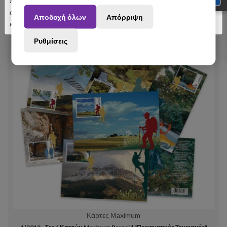
πραγματοποιηθούν από 3 έως 31 Αυγούστου ενδέχεται να
αποσταλούν με σχετική καθυστέρηση. Ευχαριστούμε για την
Αποδοχή όλων
Απόρριψη
κατανόηση.
Ρυθμίσεις
Κάρτες Μaximum