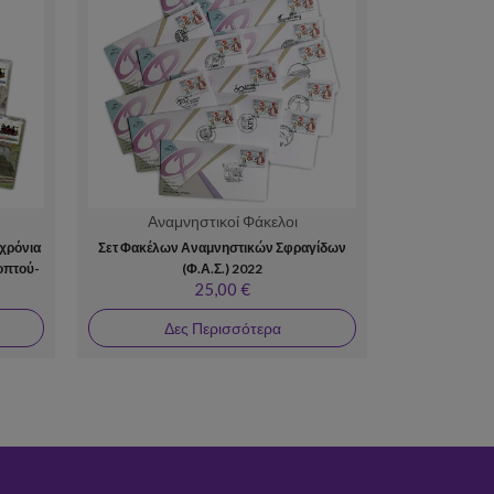
Αναμνηστικοί Φάκελοι
Αναμ
χρόνια
Σετ Φακέλων Αναμνηστικών Σφραγίδων
Σετ 4 Αναμν
οπτού-
(Φ.Α.Σ.) 2022
Φακέλων "1
25,00 €
Δες Περισσότερα
Δε