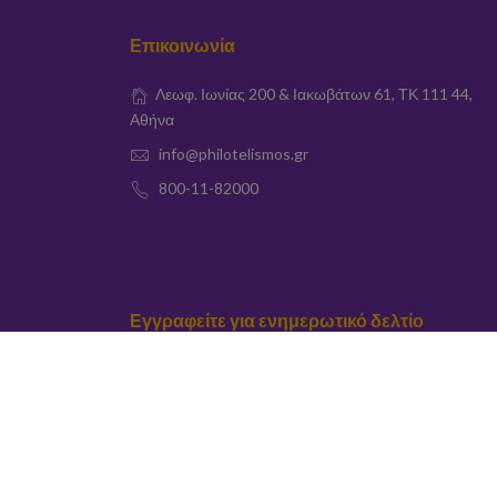
Επικοινωνία
Λεωφ. Ιωνίας 200 & Ιακωβάτων 61, ΤΚ 111 44,
Αθήνα
info@philotelismos.gr
800-11-82000
Εγγραφείτε για ενημερωτικό δελτίο
elta