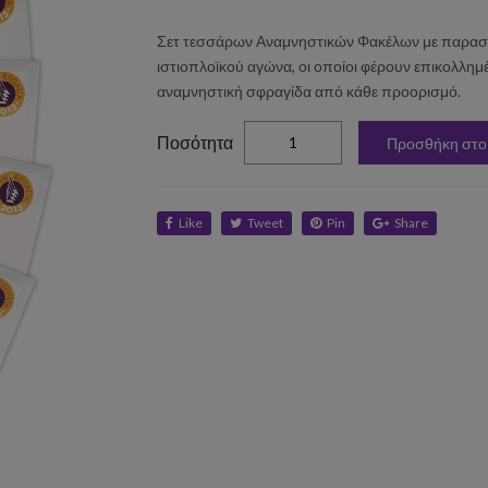
Σετ τεσσάρων Αναμνηστικών Φακέλων με παραστά
ιστιοπλοϊκού αγώνα, οι οποίοι φέρουν επικολλημ
αναμνηστική σφραγίδα από κάθε προορισμό.
elta
Ποσότητα
Προσθήκη στο
Like
Tweet
Pin
Share