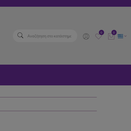
elta
0
0