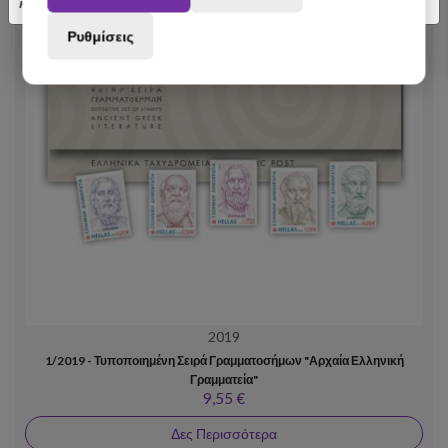
κατανόηση.
Ρυθμίσεις
2019
1/2019 - Τυποποιημένη Σειρά Γραμματοσήμων "Αρχαία Ελληνική
Γραμματεία"
9,55 €
Δες Περισσότερα