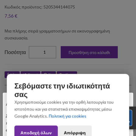
Κωδικός προϊόντος: 5205344144075
7,56 €
Μια πλήρης σειρά γραμματοσήμων σε εικονογραφημένη
συσκευασία.
elta
Ποσότητα
Προσθήκη στο κάλαθι
Like
Tweet
Pin
Share
Σεβόμαστε την ιδιωτικότητά
Σχετικά Προϊόντα
σας
×
Χρησιμοποιούμε cookies για την ορθή λειτουργία του
Αγαπητοί Πελάτες
ιστοτόπου και για στατιστικά επισκεψιμότητας μέσω
Σας ενημερώνουμε ότι οι παραγγελίες που θα
Google Analytics.
Πολιτική για cookies
πραγματοποιηθούν από 3 έως 31 Αυγούστου ενδέχεται να
αποσταλούν με σχετική καθυστέρηση. Ευχαριστούμε για την
Αποδοχή όλων
Απόρριψη