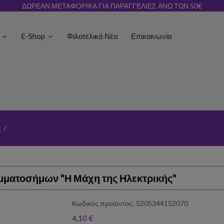
ΔΩΡΕΑΝ ΜΕΤΑΦΟΡΙΚΑ ΓΙΑ ΠΑΡΑΓΓΕΛΙΕΣ ΑΝΩ ΤΩΝ 50€
ς
E-Shop
Φιλοτελικά Νέα
Επικοινωνία
ς
/
αμματοσήμων "Η Μάχη της Ηλεκτρικής"
Κωδικός προϊόντος: 5205344152070
4,10 €