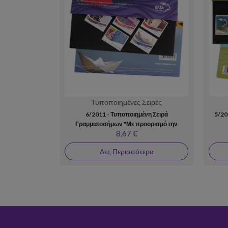
Τυποποιημένες Σειρές
6/2011 - Τυποποιημένη Σειρά
5/20
Γραμματοσήμων "Με προορισμό την
8,67 €
Ελλάδα"
Δες Περισσότερα