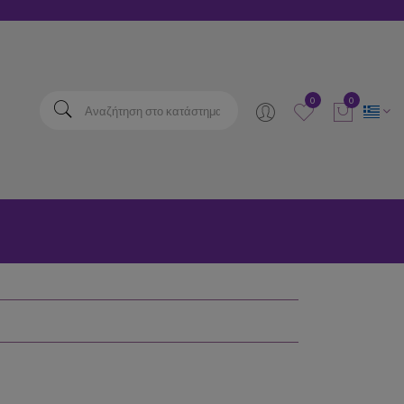
elta
0
0