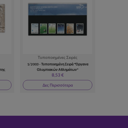
Τυποποιημένες Σειρές
Τυπο
1/2003 - Τυποποιημένη Σειρά "Όργανα
1/2010 
της
Ολυμπιακών Αθλημάτων"
Γραμματοσ
8,53 €
Δες Περισσότερα
Δε