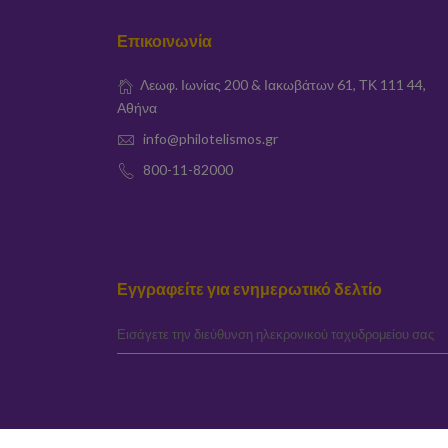
Επικοινωνία
Λεωφ. Ιωνίας 200 & Ιακωβάτων 61, ΤΚ 111 44,
Αθήνα
info@philotelismos.gr
800-11-82000
Εγγραφείτε για ενημερωτικό δελτίο
elta