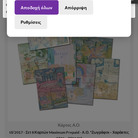
αποσταλούν με σχετική καθυστέρηση. Ευχαριστούμε για την
Αποδοχή όλων
Απόρριψη
κατανόηση.
Ρυθμίσεις
Κάρτες Α.Ο.
IIΙ/2017 - Σετ 8 Καρτών Maximum Prepaid - Α.Ο. "Ζωγράφοι – Χαράκτες