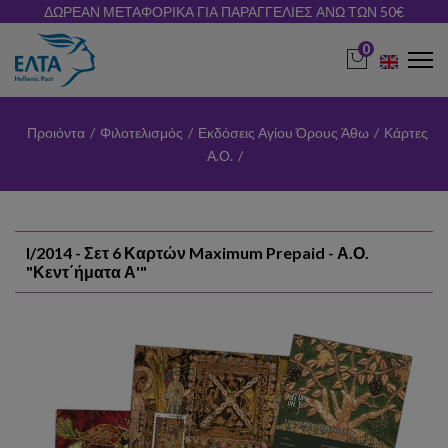
ΔΩΡΕΑΝ ΜΕΤΑΦΟΡΙΚΑ ΓΙΑ ΠΑΡΑΓΓΕΛΙΕΣ ΑΝΩ ΤΩΝ 50€
0
Προιόντα
/
Φιλοτελισμός
/
Εκδόσεις Αγίου Όρους Άθω
/
Κάρτες
Α.Ο.
/
I/2014 - Σετ 6 Καρτών Maximum Prepaid - Α.Ο.
"Κεντ΄ήματα Α'"