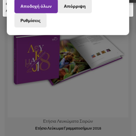
αποσταλούν με σχετική καθυστέρηση. Ευχαριστούμε για την
Αποδοχή όλων
Απόρριψη
κατανόηση.
Ρυθμίσεις
Ετήσια Λευκώματα Σειρών
Ετήσιο Λεύκωμα Γραμματοσήμων 2018