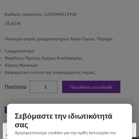
Κωδικός προϊόντος: 5205344119936
35,43 €
Λεύκωμα σειράς γραμματοσήμων Αγίου Όρους. Περιέχει:
Γραμματόσημα
Φακέλους Πρώτης Ημέρας Κυκλοφορίας
Κάρτες Maximum
διαφημιστικό έντυπο της συγκεκριμένης σειράς.
elta
Ποσότητα
Προσθήκη στο κάλαθι
Like
Tweet
Pin
Share
Σεβόμαστε την ιδιωτικότητά
σας
×
Σχετικά Προϊόντα
Χρησιμοποιούμε cookies για την ορθή λειτουργία του
Αγαπητοί Πελάτες