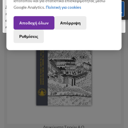
ιστοτόπου και για στατιστικά επισκεψιμότητας μέσω
Σας ενημερώνουμε ότι οι παραγγελίες που θα
Google Analytics.
Πολιτική για cookies
πραγματοποιηθούν από 3 έως 31 Αυγούστου ενδέχεται να
αποσταλούν με σχετική καθυστέρηση. Ευχαριστούμε για την
Αποδοχή όλων
Απόρριψη
κατανόηση.
Ρυθμίσεις
Λευκώματα Σειρών Α.Ο.