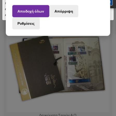
πραγματοποιηθούν από 3 έως 31 Αυγούστου ενδέχεται να
αποσταλούν με σχετική καθυστέρηση. Ευχαριστούμε για την
Αποδοχή όλων
Απόρριψη
κατανόηση.
Ρυθμίσεις
Λευκώματα Σειρών Α.Ο.