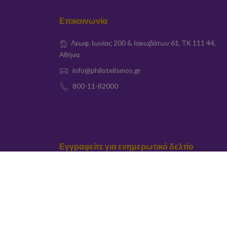
Επικοινωνία
Λεωφ. Ιωνίας 200 & Ιακωβάτων 61, ΤΚ 111 44,
Αθήνα
info@philotelismos.gr
800-11-82000
Εγγραφείτε για ενημερωτικό δελτίο
elta