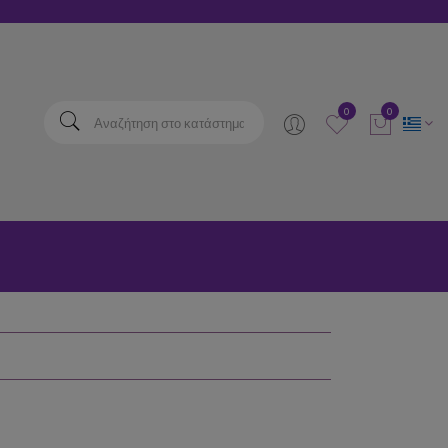
elta
0
0