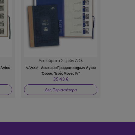
Λευκώματα Σειρών Α.Ο.
Λευκώ
 Αγίου
V/2008 - Λεύκωμα Γραμματοσήμων Αγίου
I/2017 - Λεύ
Όρους "Ιερές Μονές IV"
Όρους "Ζωγρά
35,43 €
Δες Περισσότερα
Δε