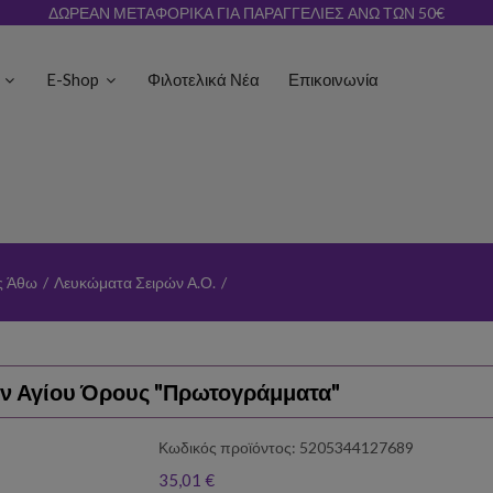
ΔΩΡΕΑΝ ΜΕΤΑΦΟΡΙΚΑ ΓΙΑ ΠΑΡΑΓΓΕΛΙΕΣ ΑΝΩ ΤΩΝ 50€
ς
E-Shop
Φιλοτελικά Νέα
Επικοινωνία
ς Άθω
/
Λευκώματα Σειρών Α.Ο.
/
ν Αγίου Όρους "Πρωτογράμματα"
Κωδικός προϊόντος: 5205344127689
35,01 €