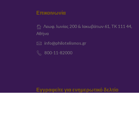
Επικοινωνία
Λεωφ. Ιωνίας 200 & Ιακωβάτων 61, ΤΚ 111 44,
Αθήνα
info@philotelismos.gr
800-11-82000
Εγγραφείτε για ενημερωτικό δελτίο
elta