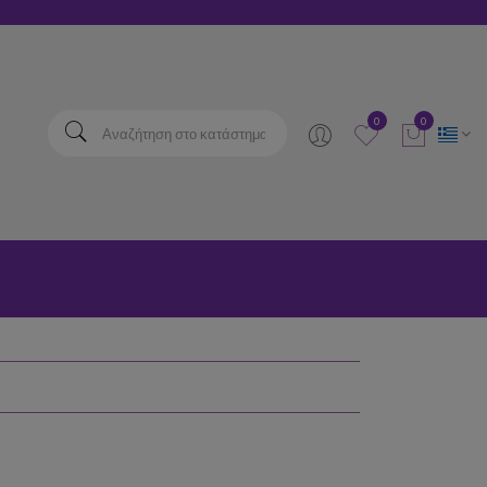
elta
0
0