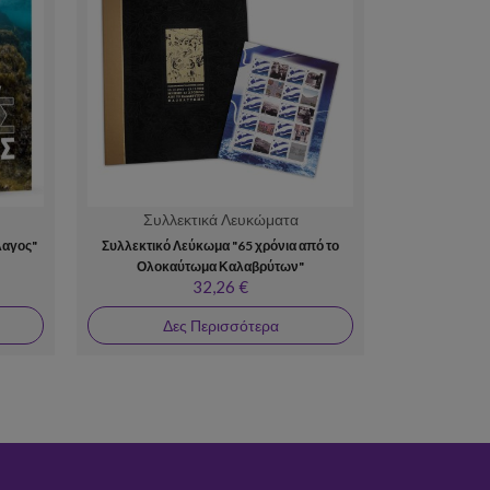
Συλλεκτικά Λευκώματα
Συλλ
λαγος"
Συλλεκτικό Λεύκωμα "65 χρόνια από το
Συλλεκτικό 
Ολοκαύτωμα Καλαβρύτων"
32,26 €
Δες Περισσότερα
Δε