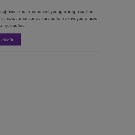
αμβάνει είκοσι προσωπικά γραμματόσημα και δυο
 κείμενα, παραστάσεις και πλούσιο εικονογραφημένο
α της ομάδας.
 κάλαθι