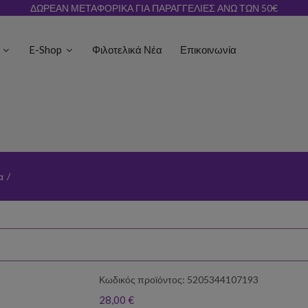
ΔΩΡΕΑΝ ΜΕΤΑΦΟΡΙΚΑ ΓΙΑ ΠΑΡΑΓΓΕΛΙΕΣ ΑΝΩ ΤΩΝ 50€
ς
E-Shop
Φιλοτελικά Νέα
Επικοινωνία
α
/
Κωδικός προϊόντος: 5205344107193
28,00 €