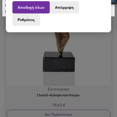
αποσταλούν με σχετική καθυστέρηση. Ευχαριστούμε για την
Αποδοχή όλων
Απόρριψη
κατανόηση.
Ρυθμίσεις
Ενυπόγραφα
Γλυπτό «Κόντρα στον Άνεμο»
79,65 €
Δες Περισσότερα