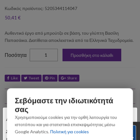
Κωδικός προϊόντος: 5205344114047
50,41 €
Αυθεντικό έργο από μπρούτζο σε βάση, του γλύπτη Βασίλη
Παπασάικα. Διατίθεται αποκλειστικά από τα Ελληνικά Ταχυδρομεία.
elta
Ποσότητα
Προσθήκη στο κάλαθι
Like
Tweet
Pin
Share
Σχετικά Προϊόντα
Σεβόμαστε την ιδιωτικότητά
σας
×
Χρησιμοποιούμε cookies για την ορθή λειτουργία του
Αγαπητοί Πελάτες
ιστοτόπου και για στατιστικά επισκεψιμότητας μέσω
Σας ενημερώνουμε ότι οι παραγγελίες που θα
Google Analytics.
Πολιτική για cookies
πραγματοποιηθούν από 3 έως 31 Αυγούστου ενδέχεται να