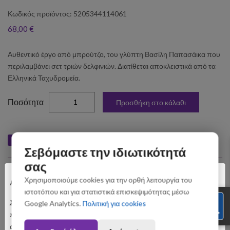
Κωδικός προϊόντος: 5205344114061
68,00 €
Αυθεντικό έργο από μπρούτζο, του γλύπτη Βασίλη Παπασάικα που
περιλαμβάνει σετ τριών δελφινιών. Διατίθεται αποκλειστικά από τα
Ελληνικά Ταχυδρομεία.
elta
Ποσότητα
Προσθήκη στο κάλαθι
Like
Tweet
Pin
Share
Σεβόμαστε την ιδιωτικότητά
σας
Σχετικά Προϊόντα
×
Χρησιμοποιούμε cookies για την ορθή λειτουργία του
Αγαπητοί Πελάτες
ιστοτόπου και για στατιστικά επισκεψιμότητας μέσω
Σας ενημερώνουμε ότι οι παραγγελίες που θα
Google Analytics.
Πολιτική για cookies
πραγματοποιηθούν από 3 έως 31 Αυγούστου ενδέχεται να
αποσταλούν με σχετική καθυστέρηση. Ευχαριστούμε για την