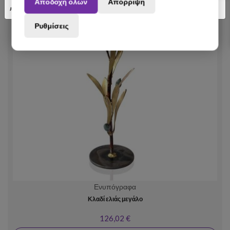
Αποδοχή όλων
Απόρριψη
κατανόηση.
Ρυθμίσεις
Ενυπόγραφα
Κλαδί ελιάς μεγάλο
126,02 €