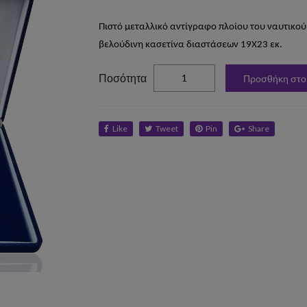
Πιστό μεταλλικό αντίγραφο πλοίου του ναυτικο
βελούδινη κασετίνα διαστάσεων 19Χ23 εκ.
elta
Ποσότητα
Προσθήκη στο
Like
Tweet
Pin
Share