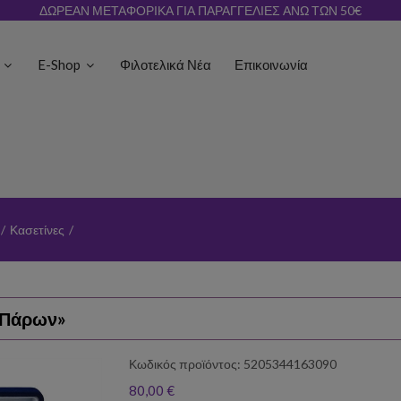
ΔΩΡΕΑΝ ΜΕΤΑΦΟΡΙΚΑ ΓΙΑ ΠΑΡΑΓΓΕΛΙΕΣ ΑΝΩ ΤΩΝ 50€
ς
E-Shop
Φιλοτελικά Νέα
Επικοινωνία
/
Κασετίνες
/
– Πάρων»
Κωδικός προϊόντος: 5205344163090
80,00 €