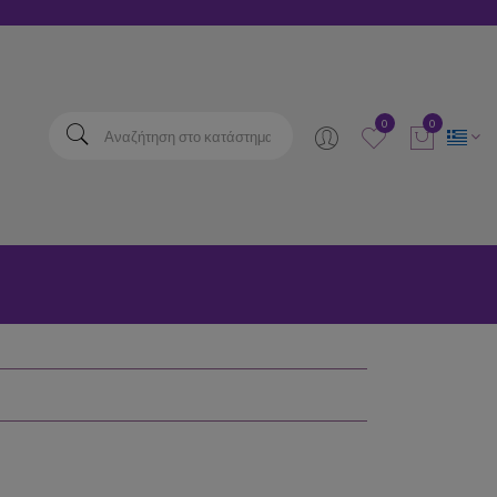
elta
0
0