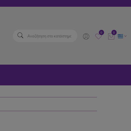
elta
0
0