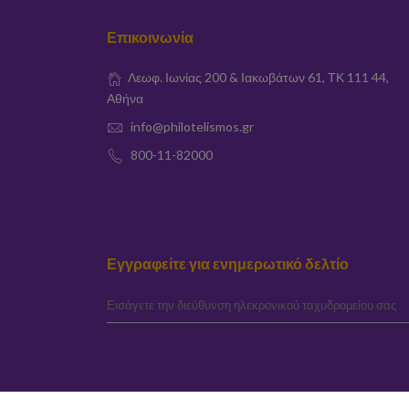
Επικοινωνία
Λεωφ. Ιωνίας 200 & Ιακωβάτων 61, ΤΚ 111 44,
Αθήνα
info@philotelismos.gr
800-11-82000
Εγγραφείτε για ενημερωτικό δελτίο
elta