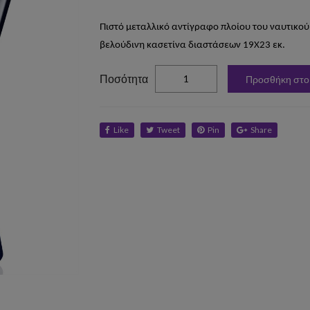
Πιστό μεταλλικό αντίγραφο πλοίου του ναυτικο
βελούδινη κασετίνα διαστάσεων 19Χ23 εκ.
elta
Ποσότητα
Προσθήκη στο
Like
Tweet
Pin
Share