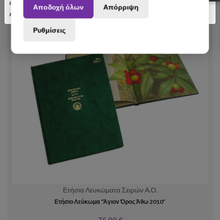
αποσταλούν με σχετική καθυστέρηση. Ευχαριστούμε για την
Αποδοχή όλων
Απόρριψη
κατανόηση.
Ρυθμίσεις
Ετήσια Λευκώματα Σειρών Α.Ο.
Ετήσιο Λεύκωμα “Άγιον Όρος Άθω 2010”