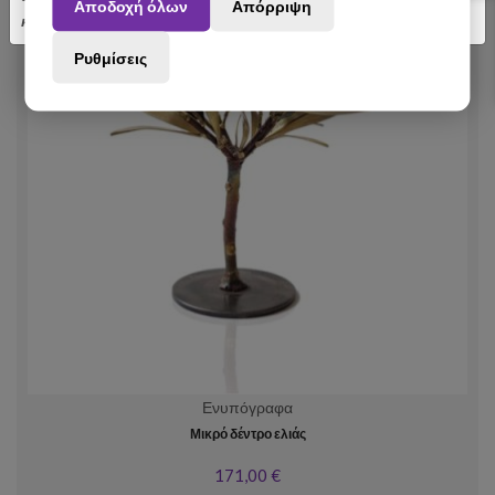
Αποδοχή όλων
Απόρριψη
κατανόηση.
Ρυθμίσεις
Ενυπόγραφα
Μικρό δέντρο ελιάς
171,00 €