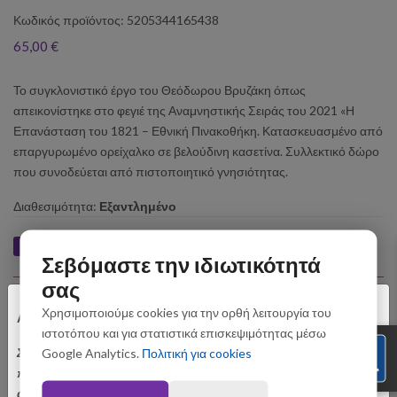
Κωδικός προϊόντος: 5205344165438
65,00 €
Το συγκλονιστικό έργο του Θεόδωρου Βρυζάκη όπως
απεικονίστηκε στο φεγιέ της Αναμνηστικής Σειράς του 2021 «Η
Επανάσταση του 1821 – Εθνική Πινακοθήκη. Κατασκευασμένο από
επαργυρωμένο ορείχαλκο σε βελούδινη κασετίνα. Συλλεκτικό δώρο
που συνοδεύεται από πιστοποιητικό γνησιότητας.
Διαθεσιμότητα:
Εξαντλημένο
Like
Tweet
Pin
Share
Σεβόμαστε την ιδιωτικότητά
σας
Σχετικά Προϊόντα
×
Χρησιμοποιούμε cookies για την ορθή λειτουργία του
Αγαπητοί Πελάτες
ιστοτόπου και για στατιστικά επισκεψιμότητας μέσω
Σας ενημερώνουμε ότι οι παραγγελίες που θα
Google Analytics.
Πολιτική για cookies
πραγματοποιηθούν από 3 έως 31 Αυγούστου ενδέχεται να
αποσταλούν με σχετική καθυστέρηση. Ευχαριστούμε για την