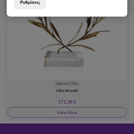
Ρυθμίσεις
Signed Gifts
Olive Wreath
171,38 €
View More