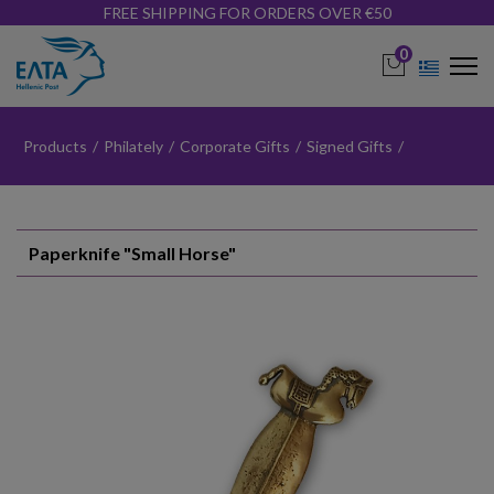
FREE SHIPPING FOR ORDERS OVER €50
0
Products
/
Philately
/
Corporate Gifts
/
Signed Gifts
/
Paperknife "Small Horse"