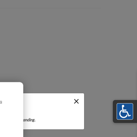
×
κά
r your understanding.