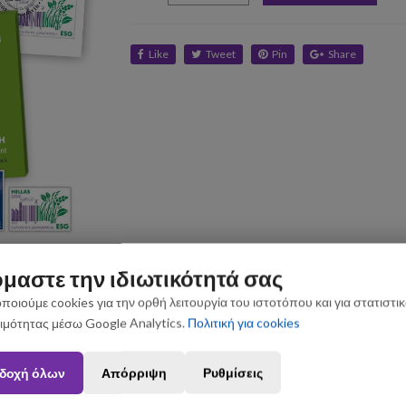
Like
Tweet
Pin
Share
μαστε την ιδιωτικότητά σας
ποιούμε cookies για την ορθή λειτουργία του ιστοτόπου και για στατιστι
ιμότητας μέσω Google Analytics.
Πολιτική για cookies
n August 3 and August 31 may be subject to slight shipping delays. Thank you fo
δοχή όλων
Απόρριψη
Ρυθμίσεις