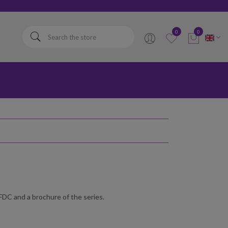
elta
0
0
DC and a brochure of the series.