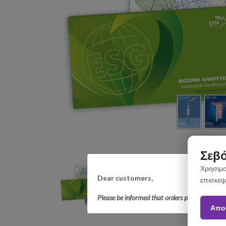
Σεβό
Χρησιμο
Dear customers,
επισκεψ
Please be informed that orders placed betwee
Απο