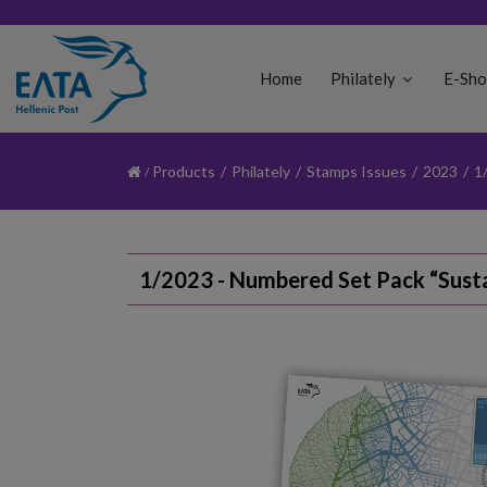
Home
Philately
E-Sh
Products
/
Philately
/
Stamps Issues
/
2023
/
1
1/2023 - Numbered Set Pack “Sust