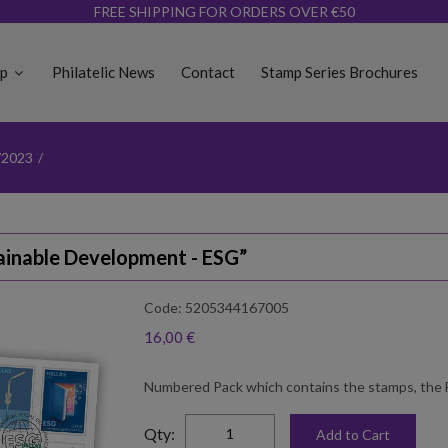
FREE SHIPPING FOR ORDERS OVER €50
op
Philatelic News
Contact
Stamp Series Brochures
/2023
/
ainable Development - ESG”
Code: 5205344167005
16,00 €
Numbered Pack which contains the stamps, the F
elta
Qty:
Add to Cart