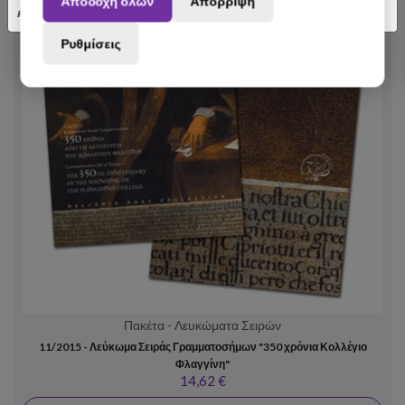
Αποδοχή όλων
Απόρριψη
κατανόηση.
Ρυθμίσεις
Πακέτα - Λευκώματα Σειρών
11/2015 - Λεύκωμα Σειράς Γραμματοσήμων "350 χρόνια Κολλέγιο
Φλαγγίνη"
14,62 €