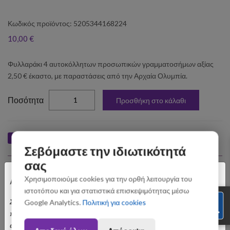
Κωδικός προϊόντος: 5205344168224
10,00 €
Φυλλαράκι 4 αυτοκόλλητων προσωπικών γραμματοσήμων αξίας
2,50 € έκαστο, με παραστάσεις από την Αρχαία Ολυμπία.
elta
Ποσότητα
Προσθήκη στο κάλαθι
Like
Tweet
Pin
Share
Σεβόμαστε την ιδιωτικότητά
σας
Σχετικά Προϊόντα
×
Χρησιμοποιούμε cookies για την ορθή λειτουργία του
Αγαπητοί Πελάτες
ιστοτόπου και για στατιστικά επισκεψιμότητας μέσω
Σας ενημερώνουμε ότι οι παραγγελίες που θα
Google Analytics.
Πολιτική για cookies
πραγματοποιηθούν από 3 έως 31 Αυγούστου ενδέχεται να
αποσταλούν με σχετική καθυστέρηση. Ευχαριστούμε για την