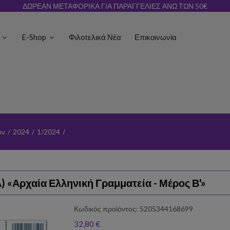
ΔΩΡΕΑΝ ΜΕΤΑΦΟΡΙΚΑ ΓΙΑ ΠΑΡΑΓΓΕΛΙΕΣ ΑΝΩ ΤΩΝ 50€
ς
E-Shop
Φιλοτελικά Νέα
Επικοινωνία
ων
/
2024
/
1/2024
/
) «Αρχαία Ελληνική Γραμματεία - Μέρος Β'»
Κωδικός προϊόντος: 5205344168699
32,80 €