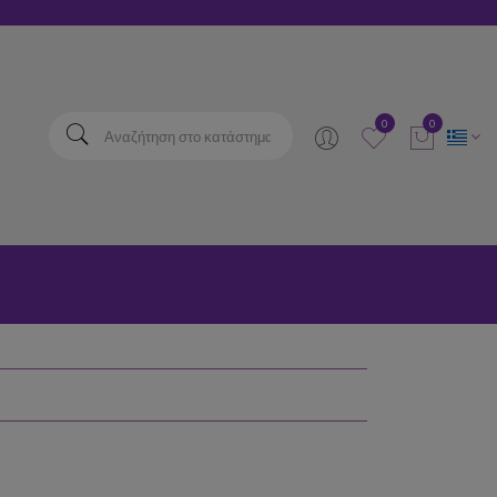
elta
0
0