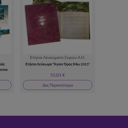
Ετήσια Λευκώματα Σειρών Α.Ο.
ράς
Ετήσιο Λεύκωμα “Άγιον Όρος Άθω 2015”
Γλυπτ
σσια
55,01 €
Δες Περισσότερα
Δε