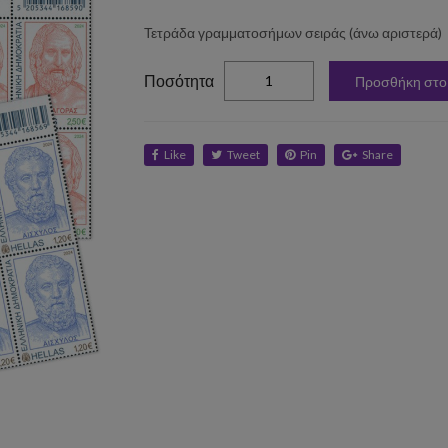
Τετράδα γραμματοσήμων σειράς (άνω αριστερά)
elta
Ποσότητα
Προσθήκη στο
Like
Tweet
Pin
Share