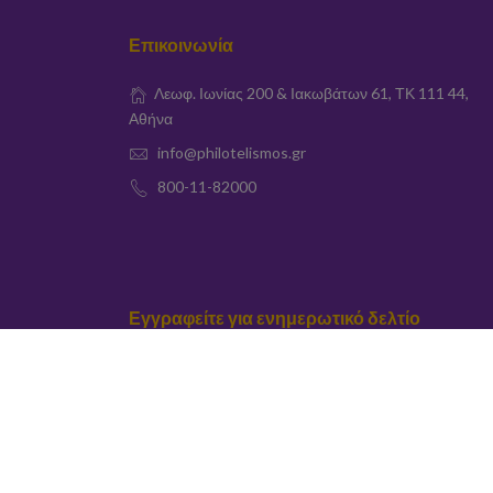
Επικοινωνία
Λεωφ. Ιωνίας 200 & Ιακωβάτων 61, ΤΚ 111 44,
Αθήνα
info@philotelismos.gr
800-11-82000
Εγγραφείτε για ενημερωτικό δελτίο
elta