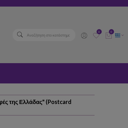
elta
0
0
ές της Ελλάδας" (Postcard