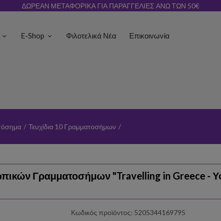
ΔΩΡΕΑΝ ΜΕΤΑΦΟΡΙΚΑ ΓΙΑ ΠΑΡΑΓΓΕΛΙΕΣ ΑΝΩ ΤΩΝ 50€
ς
E-Shop
Φιλοτελικά Νέα
Επικοινωνία
τόσημα
/
Τευχίδια 10 Γραμματοσήμων
/
ικών Γραμματοσήμων "Travelling in Greece - Υφ
Κωδικός προϊόντος: 5205344169795