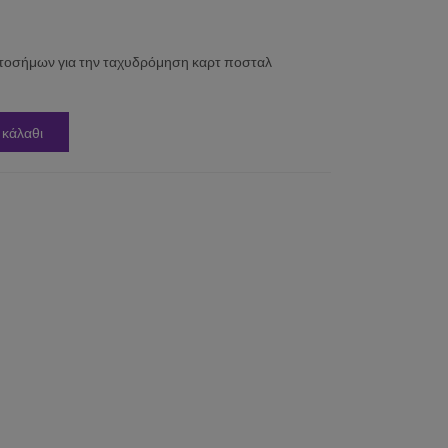
τοσήμων για την ταχυδρόμηση καρτ ποσταλ
 κάλαθι