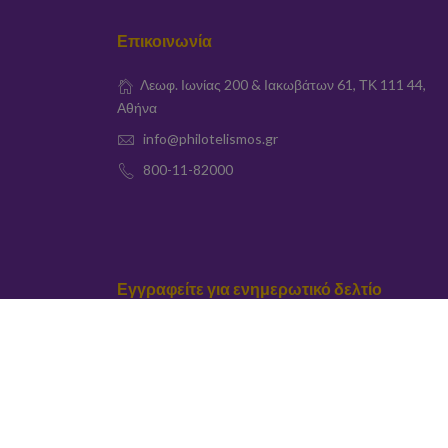
Επικοινωνία
Λεωφ. Ιωνίας 200 & Ιακωβάτων 61, ΤΚ 111 44,
Αθήνα
info@philotelismos.gr
800-11-82000
Εγγραφείτε για ενημερωτικό δελτίο
elta