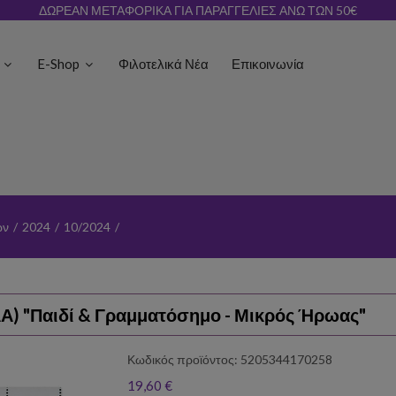
ΔΩΡΕΑΝ ΜΕΤΑΦΟΡΙΚΑ ΓΙΑ ΠΑΡΑΓΓΕΛΙΕΣ ΑΝΩ ΤΩΝ 50€
ς
E-Shop
Φιλοτελικά Νέα
Επικοινωνία
ων
/
2024
/
10/2024
/
ΑΑ) "Παιδί & Γραμματόσημο - Μικρός Ήρωας"
Κωδικός προϊόντος: 5205344170258
19,60 €