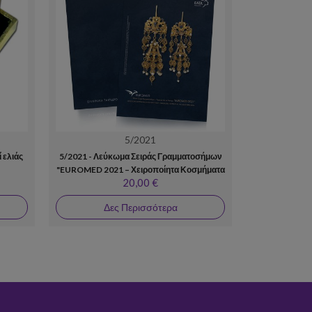
5/2021
Λευκώ
 ελιάς
5/2021 - Λεύκωμα Σειράς Γραμματοσήμων
III/2016 - Λε
"EUROMED 2021 – Χειροποίητα Κοσμήματα
Όρο
20,00 €
της Μεσογείου"
Δες Περισσότερα
Δε