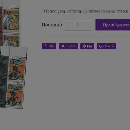
Τετράδα γραμματοσήμων σειράς (άνω αριστερά)
elta
Ποσότητα
Προσθήκη στο
Like
Tweet
Pin
Share