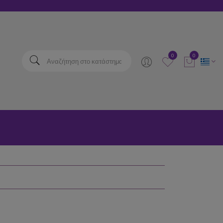
elta
0
0