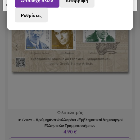
Αποδοχή όλων
Απόρριψη
κατανόηση.
Ρυθμίσεις
Φιλοτελισμός
01/2025 – Αριθμημένο Φυλλαράκι «Εμβληματικοί Δημιουργοί
Ελληνικών Γραμματοσήμων»
4,90 €