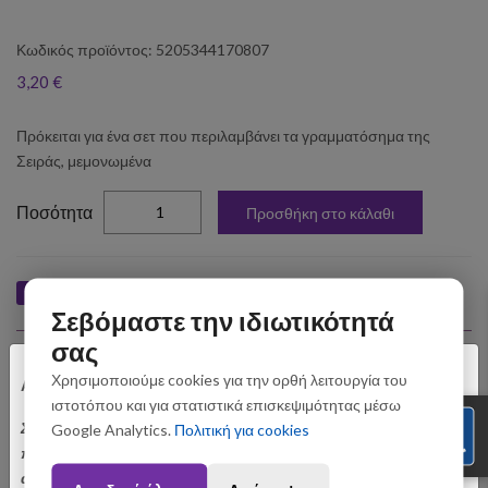
Κωδικός προϊόντος: 5205344170807
3,20 €
Πρόκειται για ένα σετ που περιλαμβάνει τα γραμματόσημα της
Σειράς, μεμονωμένα
elta
Ποσότητα
Προσθήκη στο κάλαθι
Like
Tweet
Pin
Share
Σεβόμαστε την ιδιωτικότητά
σας
Σχετικά Προϊόντα
×
Χρησιμοποιούμε cookies για την ορθή λειτουργία του
Αγαπητοί Πελάτες
ιστοτόπου και για στατιστικά επισκεψιμότητας μέσω
Σας ενημερώνουμε ότι οι παραγγελίες που θα
Google Analytics.
Πολιτική για cookies
πραγματοποιηθούν από 3 έως 31 Αυγούστου ενδέχεται να
αποσταλούν με σχετική καθυστέρηση. Ευχαριστούμε για την