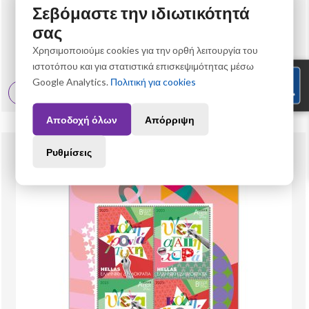
Σεβόμαστε την ιδιωτικότητά
Φιλοτελισμός
σας
10/2025 Τετράδα κάτω δεξιά (ΚΔ) "Εορταστικά γραμματόσημα"
Χρησιμοποιούμε cookies για την ορθή λειτουργία του
ιστοτόπου και για στατιστικά επισκεψιμότητας μέσω
16,80 €
Google Analytics.
Πολιτική για cookies
Δες Περισσότερα
Αποδοχή όλων
Απόρριψη
Ρυθμίσεις