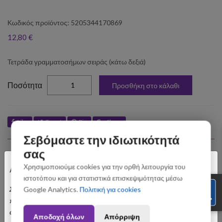
Κωδικός προϊόντος: 5205344170869
12,80 €
Τετράδα γραμματοσήμων σειράς (κάτω δεξιά)
elta
Ποσότητα
Προσθήκη στο κάλαθι
Like
Tweet
Pin
Share
Σεβόμαστε την ιδιωτικότητά
Σχετικά Προϊόντα
σας
×
Χρησιμοποιούμε cookies για την ορθή λειτουργία του
Αγαπητοί Πελάτες
ιστοτόπου και για στατιστικά επισκεψιμότητας μέσω
Σας ενημερώνουμε ότι οι παραγγελίες που θα
Google Analytics.
Πολιτική για cookies
πραγματοποιηθούν από 3 έως 31 Αυγούστου ενδέχεται να
αποσταλούν με σχετική καθυστέρηση. Ευχαριστούμε για την
Αποδοχή όλων
Απόρριψη