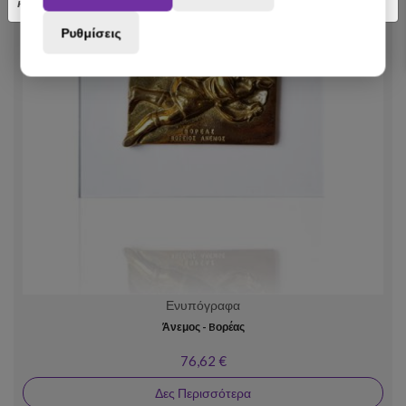
κατανόηση.
Ρυθμίσεις
Ενυπόγραφα
Άνεμος - Bορέας
76,62 €
Δες Περισσότερα