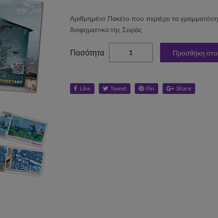
Αριθμημένο Πακέτο που περιέχει τα γραμματόση
διαφημιστικό της Σειράς
elta
Ποσότητα
Προσθήκη στο
Like
Tweet
Pin
Share