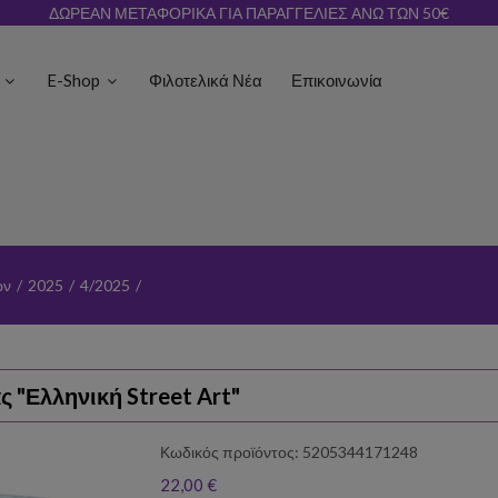
ΔΩΡΕΑΝ ΜΕΤΑΦΟΡΙΚΑ ΓΙΑ ΠΑΡΑΓΓΕΛΙΕΣ ΑΝΩ ΤΩΝ 50€
ς
E-Shop
Φιλοτελικά Νέα
Επικοινωνία
ων
/
2025
/
4/2025
/
 "Ελληνική Street Art"
Κωδικός προϊόντος: 5205344171248
22,00 €