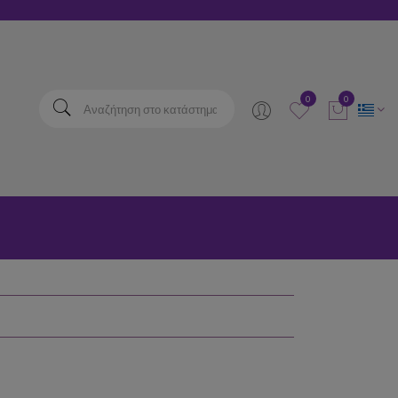
elta
0
0