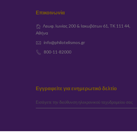
Επικοινωνία
Λεωφ. Ιωνίας 200 & Ιακωβάτων 61, ΤΚ 111 44,
Αθήνα
info@philotelismos.gr
800-11-82000
Εγγραφείτε για ενημερωτικό δελτίο
elta