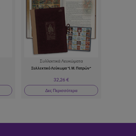
Συλλεκτικά Λευκώματα
Σειρέ
Συλλεκτικό Λεύκωμα "Ι. Μ. Πατρών"
7/2026 Φ
«EUROMED Πα
32,26 €
Δες Περισσότερα
Δε