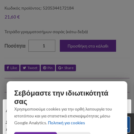
Κωδικός προϊόντος: 5205344172184
21,60 €
Τετράδα γραμματοσήμων σειράς (κάτω δεξιά)
elta
Ποσότητα
Προσθήκη στο κάλαθι
Like
Tweet
Pin
Share
Σχετικά Προϊόντα
Σεβόμαστε την ιδιωτικότητά
σας
×
Χρησιμοποιούμε cookies για την ορθή λειτουργία του
Αγαπητοί Πελάτες
ιστοτόπου και για στατιστικά επισκεψιμότητας μέσω
Σας ενημερώνουμε ότι οι παραγγελίες που θα
Google Analytics.
Πολιτική για cookies
πραγματοποιηθούν από 3 έως 31 Αυγούστου ενδέχεται να