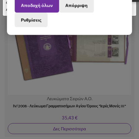
αποσταλούν με σχετική καθυστέρηση. Ευχαριστούμε για την
Αποδοχή όλων
Απόρριψη
κατανόηση.
Ρυθμίσεις
Λευκώματα Σειρών Α.Ο.
ΙV/2008 - Λεύκωμα Γραμματοσήμων Αγίου Όρους "Ιερές Μονές III"
35,43 €
Δες Περισσότερα