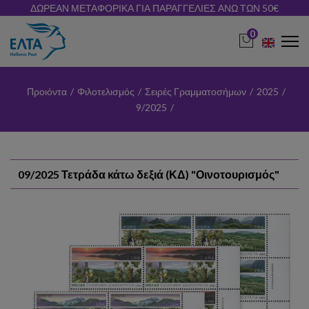
ΔΩΡΕΑΝ ΜΕΤΑΦΟΡΙΚΑ ΓΙΑ ΠΑΡΑΓΓΕΛΙΕΣ ΑΝΩ ΤΩΝ 50€
0
Προιόντα
/
Φιλοτελισμός
/
Σειρές Γραμματοσήμων
/
2025
/
9/2025
/
09/2025 Τετράδα κάτω δεξιά (ΚΔ) "Οινοτουρισμός"