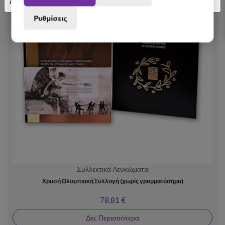
κατανόηση.
Ρυθμίσεις
Συλλεκτικά Λευκώματα
Χρυσή Ολυμπιακή Συλλογή (χωρίς γραμματόσημα)
78,81 €
Δες Περισσότερα