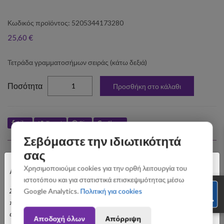
Κωδικός προϊόντος: 5205344173280
25,60 €
Τετράδα γραμματοσήμων σειράς (κάτω δεξιά)
elta
Ποσότητα
Προσθήκη στο κάλαθι
Like
Tweet
Pin
Share
Σεβόμαστε την ιδιωτικότητά
Σχετικά Προϊόντα
σας
×
Χρησιμοποιούμε cookies για την ορθή λειτουργία του
Αγαπητοί Πελάτες
ιστοτόπου και για στατιστικά επισκεψιμότητας μέσω
Σας ενημερώνουμε ότι οι παραγγελίες που θα
Google Analytics.
Πολιτική για cookies
πραγματοποιηθούν από 3 έως 31 Αυγούστου ενδέχεται να
αποσταλούν με σχετική καθυστέρηση. Ευχαριστούμε για την
Αποδοχή όλων
Απόρριψη