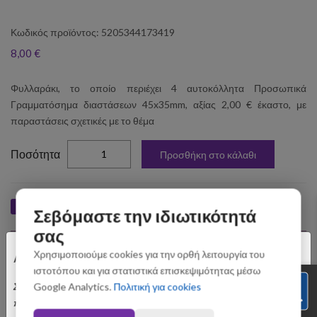
Κωδικός προϊόντος: 5205344173419
8,00 €
Φυλλαράκι, το οποίο περιέχει 4 αυτοκόλλητα Προσωπικά
Γραμματόσημα διαστάσεων 45x35mm, αξίας 2,00 € έκαστο, με
παραστάσεις σχετικές με το θέμα
elta
Ποσότητα
Προσθήκη στο κάλαθι
Like
Tweet
Pin
Share
Σεβόμαστε την ιδιωτικότητά
σας
×
Σχετικά Προϊόντα
Χρησιμοποιούμε cookies για την ορθή λειτουργία του
Αγαπητοί Πελάτες
ιστοτόπου και για στατιστικά επισκεψιμότητας μέσω
Σας ενημερώνουμε ότι οι παραγγελίες που θα
Google Analytics.
Πολιτική για cookies
πραγματοποιηθούν από 3 έως 31 Αυγούστου ενδέχεται να