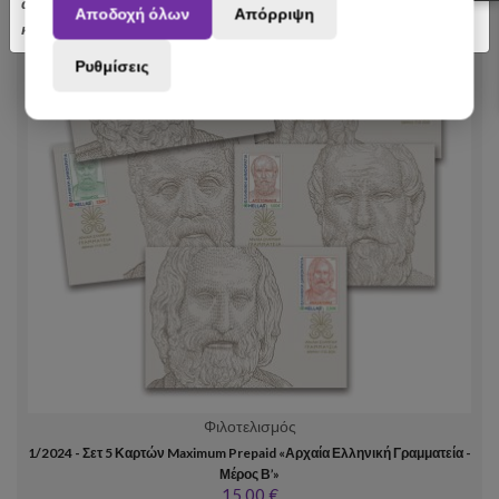
αποσταλούν με σχετική καθυστέρηση. Ευχαριστούμε για την
Αποδοχή όλων
Απόρριψη
κατανόηση.
Ρυθμίσεις
Φιλοτελισμός
1/2024 - Σετ 5 Καρτών Maximum Prepaid «Αρχαία Ελληνική Γραμματεία -
Μέρος Β’»
15,00 €