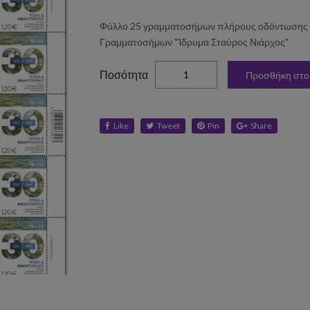
Φύλλο 25 γραμματοσήμων πλήρους οδόντωσης κλ
Γραμματοσήμων "Ίδρυμα Σταύρος Νιάρχος"
elta
Ποσότητα
Προσθήκη στο
Like
Tweet
Pin
Share