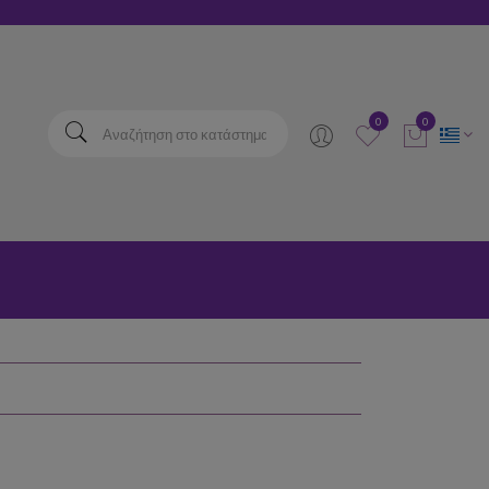
elta
0
0