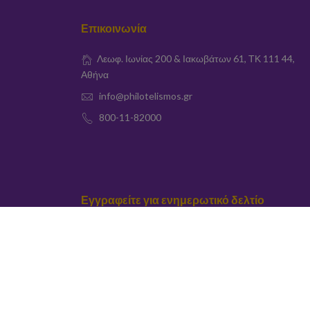
Επικοινωνία
Λεωφ. Ιωνίας 200 & Ιακωβάτων 61, ΤΚ 111 44,
Αθήνα
info@philotelismos.gr
800-11-82000
Εγγραφείτε για ενημερωτικό δελτίο
elta