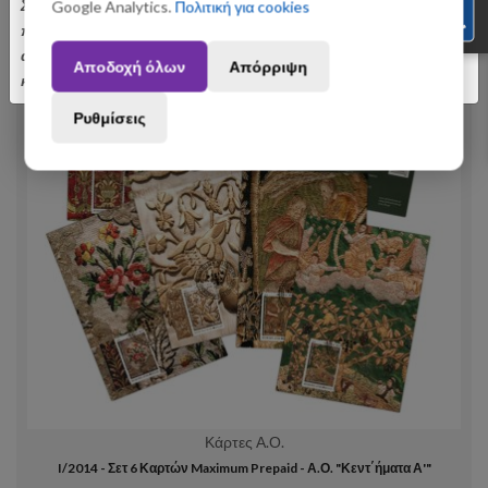
Σας ενημερώνουμε ότι οι παραγγελίες που θα
Google Analytics.
Πολιτική για cookies
πραγματοποιηθούν από 3 έως 31 Αυγούστου ενδέχεται να
αποσταλούν με σχετική καθυστέρηση. Ευχαριστούμε για την
Αποδοχή όλων
Απόρριψη
κατανόηση.
Ρυθμίσεις
Κάρτες Α.Ο.
I/2014 - Σετ 6 Καρτών Maximum Prepaid - Α.Ο. "Κεντ΄ήματα Α'"