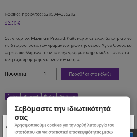
Κωδικός προϊόντος: 5205344135202
12,50 €
Σετ 6 Καρτών Maximum Prepaid. Κάθε κάρτα απεικονίζει και μια από
τις 6 παραστάσεις των γραμματοσήμων της σειράς Αγίου Όρους και
φέρει επικολλημένο το αντίστοιχο γραμματόσημο, καλύπτοντας τα
τέλη ταχυδρόμησης για όλον τον κόσμο.
elta
Ποσότητα
Προσθήκη στο κάλαθι
Like
Tweet
Pin
Share
Σεβόμαστε την ιδιωτικότητά
Σχετικά Προϊόντα
σας
×
Χρησιμοποιούμε cookies για την ορθή λειτουργία του
Αγαπητοί Πελάτες
ιστοτόπου και για στατιστικά επισκεψιμότητας μέσω