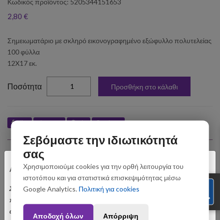
Κωδικός προϊόντος: 5205344151653
2,80 €
Σημειωματάριο με σκληρό εικονογραφημένο εξώφυλλο πολυτελείας
100 φύλλα
12X17 εκ.
elta
Ποσότητα
Προσθήκη στο κάλαθι
Like
Tweet
Pin
Share
Σεβόμαστε την ιδιωτικότητά
Σχετικά Προϊόντα
σας
×
Χρησιμοποιούμε cookies για την ορθή λειτουργία του
Αγαπητοί Πελάτες
ιστοτόπου και για στατιστικά επισκεψιμότητας μέσω
Σας ενημερώνουμε ότι οι παραγγελίες που θα
Google Analytics.
Πολιτική για cookies
πραγματοποιηθούν από 3 έως 31 Αυγούστου ενδέχεται να
αποσταλούν με σχετική καθυστέρηση. Ευχαριστούμε για την
Αποδοχή όλων
Απόρριψη