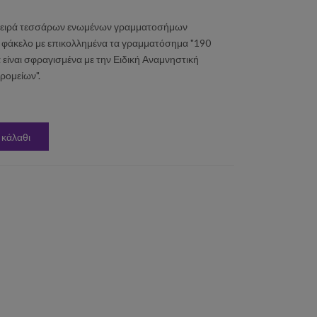
ή σειρά τεσσάρων ενωμένων γραμματοσήμων
ό φάκελο με επικολλημένα τα γραμματόσημα "190
είναι σφραγισμένα με την Ειδική Αναμνηστική
ρομείων".
 κάλαθι