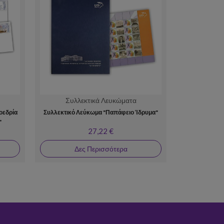
Συλλεκτικά Λευκώματα
Συλλ
οεδρία
Συλλεκτικό Λεύκωμα "Παπάφειο Ίδρυμα"
Συλλεκτι
"
27,22 €
Δες Περισσότερα
Δε