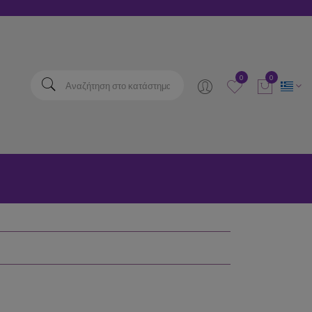
elta
0
0