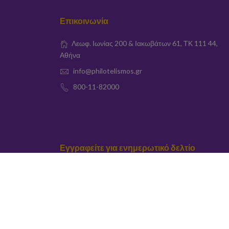
Επικοινωνία
Λεωφ. Ιωνίας 200 & Ιακωβάτων 61, ΤΚ 111 44,
Αθήνα
info@philotelismos.gr
800-11-82000
Εγγραφείτε για ενημερωτικό δελτίο
elta