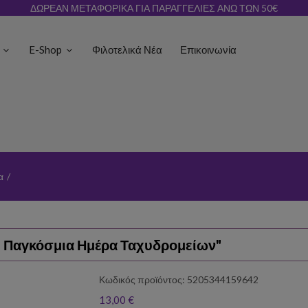
ΔΩΡΕΑΝ ΜΕΤΑΦΟΡΙΚΑ ΓΙΑ ΠΑΡΑΓΓΕΛΙΕΣ ΑΝΩ ΤΩΝ 50€
ς
E-Shop
Φιλοτελικά Νέα
Επικοινωνία
α
/
υ Παγκόσμια Ημέρα Ταχυδρομείων"
Κωδικός προϊόντος: 5205344159642
13,00 €