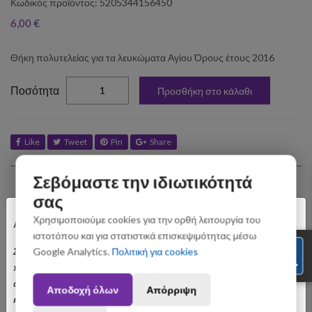
Κωδικός προϊόντος: 5205344156450
6,00 €
Θήκη πολυτελείας για τα λευκώματα Αγίου Όρους έτους 2016
elta
Ποσότητα
Προσθήκη στο κάλαθι
Like
Tweet
Pin
Share
Σεβόμαστε την ιδιωτικότητά
Σχετικά Προϊόντα
σας
×
Χρησιμοποιούμε cookies για την ορθή λειτουργία του
Αγαπητοί Πελάτες
ιστοτόπου και για στατιστικά επισκεψιμότητας μέσω
Σας ενημερώνουμε ότι οι παραγγελίες που θα
Google Analytics.
Πολιτική για cookies
πραγματοποιηθούν από 3 έως 31 Αυγούστου ενδέχεται να
αποσταλούν με σχετική καθυστέρηση. Ευχαριστούμε για την
Αποδοχή όλων
Απόρριψη
κατανόηση.