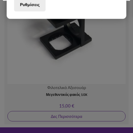
Ρυθμίσεις
Φιλοτελικά Αξεσουάρ
Μεγεθυντικός φακός 10X
15,00 €
Δες Περισσότερα