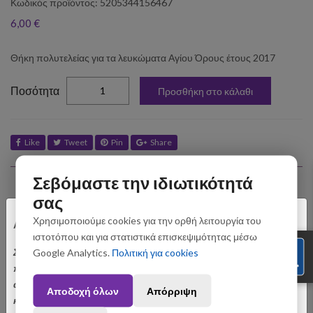
Κωδικός προϊόντος: 5205344156467
6,00 €
Θήκη πολυτελείας για τα λευκώματα Αγίου Όρους έτους 2017
elta
Ποσότητα
Προσθήκη στο κάλαθι
Like
Tweet
Pin
Share
Σεβόμαστε την ιδιωτικότητά
Σχετικά Προϊόντα
σας
×
Χρησιμοποιούμε cookies για την ορθή λειτουργία του
Αγαπητοί Πελάτες
ιστοτόπου και για στατιστικά επισκεψιμότητας μέσω
Σας ενημερώνουμε ότι οι παραγγελίες που θα
Google Analytics.
Πολιτική για cookies
πραγματοποιηθούν από 3 έως 31 Αυγούστου ενδέχεται να
αποσταλούν με σχετική καθυστέρηση. Ευχαριστούμε για την
Αποδοχή όλων
Απόρριψη
κατανόηση.