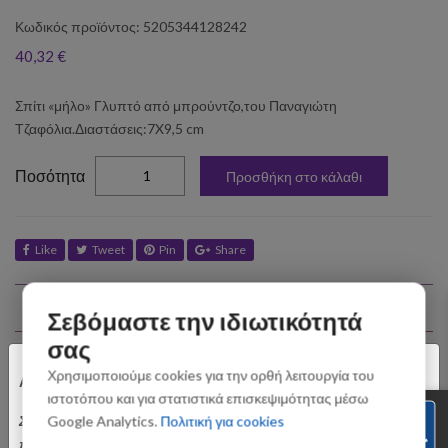
Κωδικός προϊόντος: 5205344128242
40,32 €
Σπίτι «μήλο» Γλυπτό από μπρούντζο,του Παναγιώτη
Τζαφόλια.Διαστάσεις:7X9,5 cm
elta
Ποσότητα
Προσθήκη στο κάλαθι
Like
Tweet
Pin
Share
Σχετικά Προϊόντα
Σεβόμαστε την ιδιωτικότητά
σας
×
Χρησιμοποιούμε cookies για την ορθή λειτουργία του
Αγαπητοί Πελάτες
ιστοτόπου και για στατιστικά επισκεψιμότητας μέσω
Σας ενημερώνουμε ότι οι παραγγελίες που θα
Google Analytics.
Πολιτική για cookies
πραγματοποιηθούν από 3 έως 31 Αυγούστου ενδέχεται να