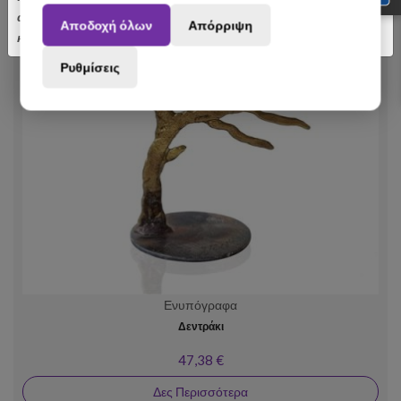
αποσταλούν με σχετική καθυστέρηση. Ευχαριστούμε για την
Αποδοχή όλων
Απόρριψη
κατανόηση.
Ρυθμίσεις
Ενυπόγραφα
Δεντράκι
47,38 €
Δες Περισσότερα