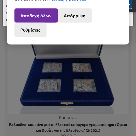
πραγματοποιηθούν από 3 έως 31 Αυγούστου ενδέχεται να
αποσταλούν με σχετική καθυστέρηση. Ευχαριστούμε για την
Αποδοχή όλων
Απόρριψη
κατανόηση.
Ρυθμίσεις
Κασετίνες
Βελούδινη κασετίνα με 4 συλλεκτικά επάργυρα γραμματόσημα «Όρκοι
και Θυσίες για την Ελευθερία" (2/2021)