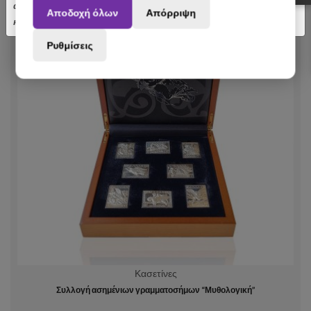
αποσταλούν με σχετική καθυστέρηση. Ευχαριστούμε για την
Αποδοχή όλων
Απόρριψη
κατανόηση.
Ρυθμίσεις
Κασετίνες
Συλλογή ασημένιων γραμματοσήμων “Μυθολογική”