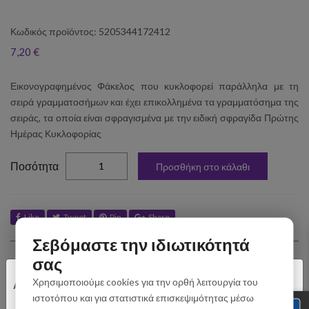
Κωδικός προϊόντος: 5205344172412
7,20 €
Εικονογραφημένος Φάκελος που κυκλοφορεί παράλληλα με τη
σειρά γραμματοσήμων και έχει επικολλημένα τα γραμματόσημα της
σειράς, τα οποία είναι σφραγισμένα με την ειδική σφραγίδα Πρώτης
Ημέρας Κυκλοφορίας
elta
Ποσότητα
Προσθήκη στο κάλαθι
Like
Tweet
Pin
Share
Σεβόμαστε την ιδιωτικότητά
Σχετικά Προϊόντα
σας
×
Χρησιμοποιούμε cookies για την ορθή λειτουργία του
Αγαπητοί Πελάτες
ιστοτόπου και για στατιστικά επισκεψιμότητας μέσω