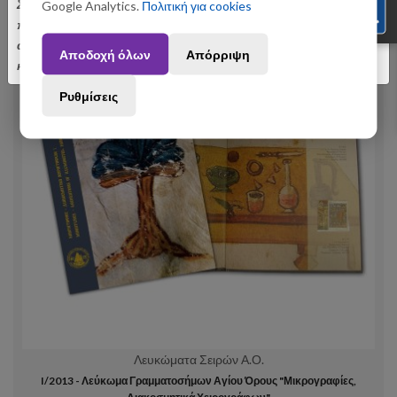
Σας ενημερώνουμε ότι οι παραγγελίες που θα
Google Analytics.
Πολιτική για cookies
πραγματοποιηθούν από 3 έως 31 Αυγούστου ενδέχεται να
αποσταλούν με σχετική καθυστέρηση. Ευχαριστούμε για την
Αποδοχή όλων
Απόρριψη
κατανόηση.
Ρυθμίσεις
Λευκώματα Σειρών Α.Ο.
I/2013 - Λεύκωμα Γραμματοσήμων Αγίου Όρους "Μικρογραφίες,