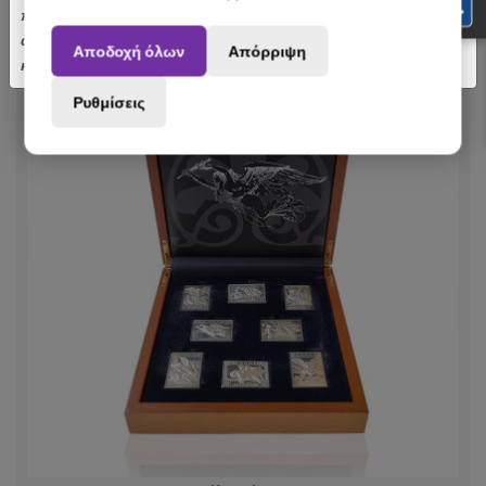
πραγματοποιηθούν από 3 έως 31 Αυγούστου ενδέχεται να
αποσταλούν με σχετική καθυστέρηση. Ευχαριστούμε για την
Αποδοχή όλων
Απόρριψη
κατανόηση.
Ρυθμίσεις